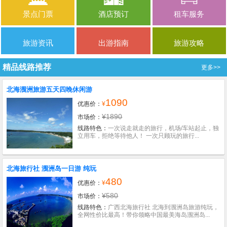
景点门票
酒店预订
租车服务
旅游资讯
出游指南
旅游攻略
精品线路推荐
更多>>
北海涠洲旅游五天四晚休闲游
1090
优惠价：
¥
¥1890
市场价：
线路特色：
一次说走就走的旅行，机场/车站起止，独
立用车，拒绝等待他人！ 一次只顾玩的旅行...
北海旅行社 涠洲岛一日游 纯玩
480
优惠价：
¥
¥580
市场价：
线路特色：
广西北海旅行社 北海到涠洲岛旅游纯玩，
全网性价比最高！带你领略中国最美海岛涠洲岛...