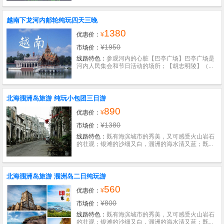
越南下龙河内邮轮纯玩四天三晚
1380
优惠价：
¥
¥1950
市场价：
线路特色：
参观河内的心脏【巴亭广场】巴亭广场是
河内人民集会和节日活动的场所；【胡志明陵】（...
北海涠洲岛旅游 纯玩小包团三日游
890
优惠价：
¥
¥1380
市场价：
线路特色：
既有海滨城市的秀美，又可感受火山岩石
的壮观；银滩的沙细又白，涠洲的海水清又蓝；既...
北海涠洲岛旅游 涠洲岛二日纯玩游
560
优惠价：
¥
¥800
市场价：
线路特色：
既有海滨城市的秀美，又可感受火山岩石
的壮观；银滩的沙细又白，涠洲的海水清又蓝；既...