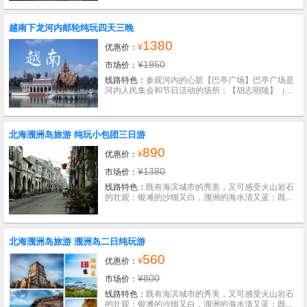
越南下龙河内邮轮纯玩四天三晚
1380
优惠价：
¥
¥1950
市场价：
线路特色：
参观河内的心脏【巴亭广场】巴亭广场是
河内人民集会和节日活动的场所；【胡志明陵】（...
北海涠洲岛旅游 纯玩小包团三日游
890
优惠价：
¥
¥1380
市场价：
线路特色：
既有海滨城市的秀美，又可感受火山岩石
的壮观；银滩的沙细又白，涠洲的海水清又蓝；既...
北海涠洲岛旅游 涠洲岛二日纯玩游
560
优惠价：
¥
¥800
市场价：
线路特色：
既有海滨城市的秀美，又可感受火山岩石
的壮观；银滩的沙细又白，涠洲的海水清又蓝；既...