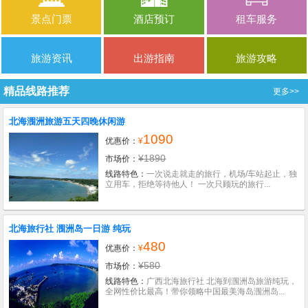
景点门票
酒店预订
租车服务
旅游资讯
出游指南
旅游攻略
精品线路推荐
更多>>
北海涠洲旅游五天四晚休闲游
1090
优惠价：
¥
¥1890
市场价：
线路特色：
一次说走就走的旅行，机场/车站起止，独
立用车，拒绝等待他人！ 一次只顾玩的旅行...
北海旅行社 涠洲岛一日游 纯玩
480
优惠价：
¥
¥580
市场价：
线路特色：
广西北海旅行社 北海到涠洲岛旅游纯玩，
全网性价比最高！带你领略中国最美海岛涠洲岛...